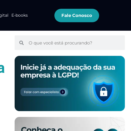
Fale Conosco
gital
E-books
a