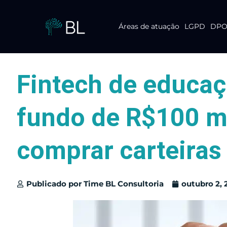
Áreas de atuação
LGPD
DPO 
Pular
para
o
conteúdo
Fintech de educaç
fundo de R$100 m
comprar carteiras 
Publicado por
Time BL Consultoria
outubro 2, 