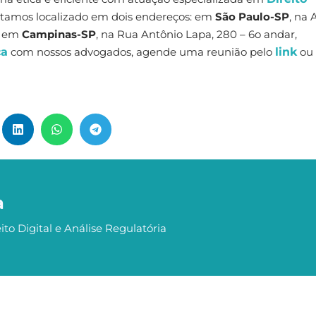
Estamos localizado em dois endereços: em
São Paulo-SP
, na 
 e em
Campinas-SP
, na Rua Antônio Lapa, 280 – 6o andar,
ca
com nossos advogados, agende uma reunião pelo
link
ou
a
ito Digital e Análise Regulatória