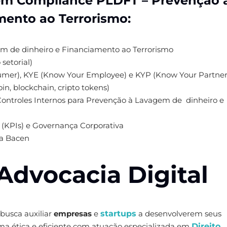
em Compliance PLDFT – Prevenção 
mento ao Terrorismo:
em de dinheiro e Financiamento ao Terrorismo
setorial)
tumer), KYE (Know Your Employee) e KYP (Know Your Partner
oin, blockchain, cripto tokens)
ontroles Internos para Prevenção à Lavagem de dinheiro e
o (KPIs) e Governança Corporativa
ra Bacen
Advocacia Digital
 busca auxiliar
empresas
e
startups
a desenvolverem seus
rma ética e eficiente com atuação especializada em
Direito