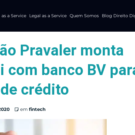
as a Service
Legal as a Service
Quem Somos
Blog Direito Di
ão Pravaler monta
i com banco BV par
de crédito
2020
em
fintech