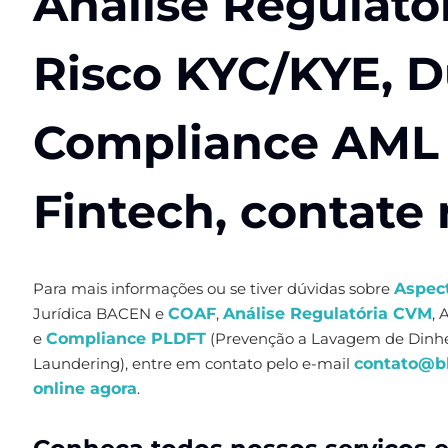
Análise Regulató
Risco KYC/KYE, D
Compliance AML
Fintech, contate
Para mais informações ou se tiver dúvidas sobre
Aspect
Jurídica BACEN e
COAF
,
Análise Regulatória CVM
, 
e
Compliance PLDFT
(Prevenção a Lavagem de Dinhe
Laundering), entre em contato pelo e-mail
contato@bl
online agora
.