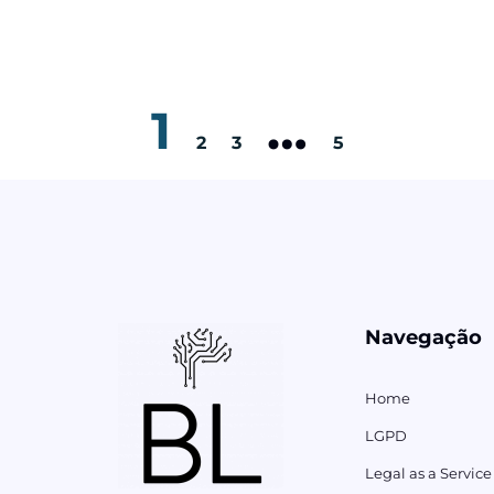
1
…
2
3
5
Navegação
Home
LGPD
Legal as a Service