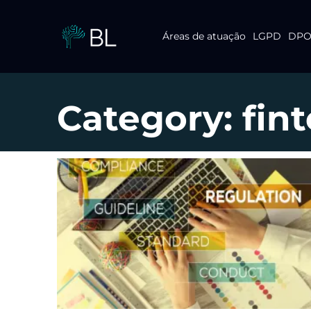
Áreas de atuação
LGPD
DPO 
Pular
para
o
conteúdo
Category: fin