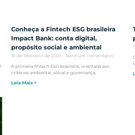
Conheça a Fintech ESG brasileira
Impact Bank: conta digital,
propósito social e ambiental
16 de fevereiro de 2021
Nenhum comentário
O
c
1
A primeira fintech ESG brasileira, orientada por
critérios ambiental, social e governança,
Leia Mais >