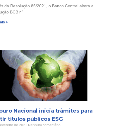
és da Resolução 86/2021, o Banco Central altera a
ução BCB nº
ais >
ouro Nacional inicia trâmites para
ir títulos públicos ESG
fevereiro de 2021
Nenhum comentário