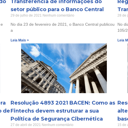
 do
Transferência de informações do
Reg
setor público para o Banco Central
Tra
29 de julho de 2021
Nenhum comentário
28 de 
 e
No dia 23 de fevereiro de 2021, o Banco Central publicou
No di
a
105/
Leia Mais >
Leia M
ra
Resolução 4893 2021 BACEN: Como as
Res
o de
Fintechs devem estruturar a sua
alt
Política de Segurança Cibernética
bas
27 de abril de 2021
Nenhum comentário
15 de 