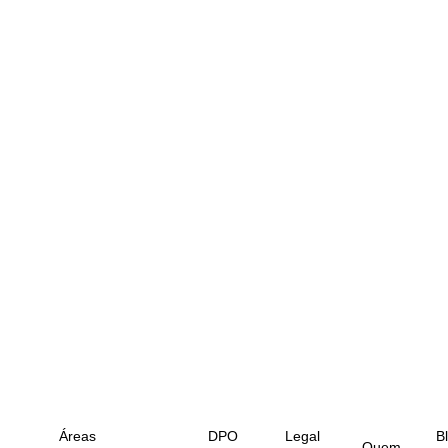
Áreas
DPO
Legal
B
Quem