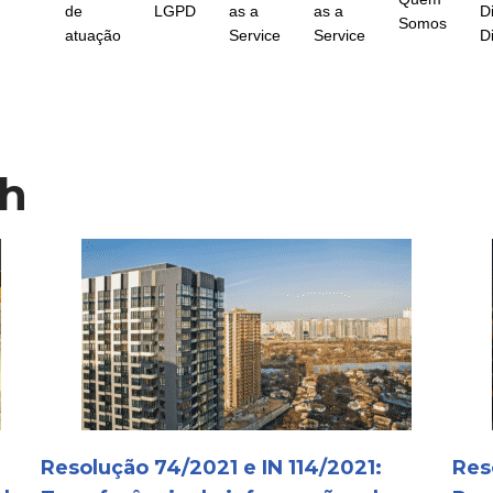
de
LGPD
as a
as a
Di
Somos
atuação
Service
Service
Di
ch
Resolução 74/2021 e IN 114/2021:
Res