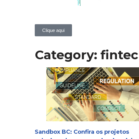
Pular
para
o
conteúdo
Clique aqui
Category: finte
Sandbox BC: Confira os projetos