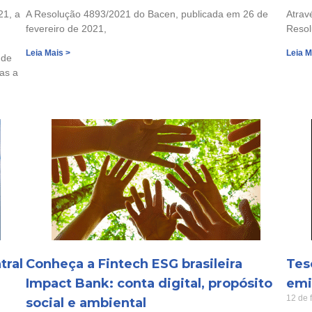
21, a
A Resolução 4893/2021 do Bacen, publicada em 26 de
Atrav
fevereiro de 2021,
Resol
Leia Mais >
Leia M
 de
das a
tral
Conheça a Fintech ESG brasileira
Tes
Impact Bank: conta digital, propósito
emit
12 de 
social e ambiental