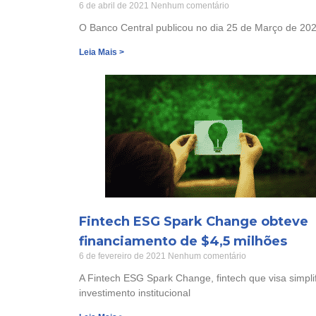
6 de abril de 2021
Nenhum comentário
O Banco Central publicou no dia 25 de Março de 20
Leia Mais >
Fintech ESG Spark Change obteve
financiamento de $4,5 milhões
6 de fevereiro de 2021
Nenhum comentário
A Fintech ESG Spark Change, fintech que visa simplif
investimento institucional