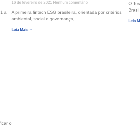
16 de fevereiro de 2021
Nenhum comentário
O Tes
Brasil
21 a
A primeira fintech ESG brasileira, orientada por critérios
ambiental, social e governança,
Leia M
Leia Mais >
icar o