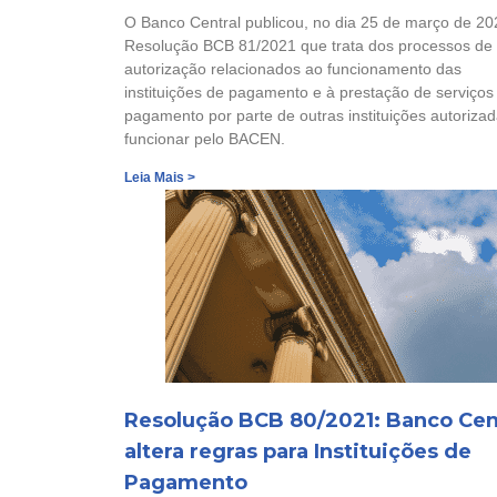
O Banco Central publicou, no dia 25 de março de 20
Resolução BCB 81/2021 que trata dos processos de
autorização relacionados ao funcionamento das
instituições de pagamento e à prestação de serviços
pagamento por parte de outras instituições autoriza
funcionar pelo BACEN.
Leia Mais >
Resolução BCB 80/2021: Banco Cen
altera regras para Instituições de
Pagamento