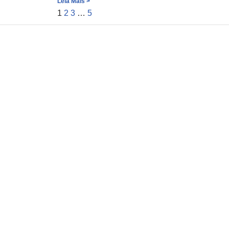
Leia Mais >
1
2
3
…
5