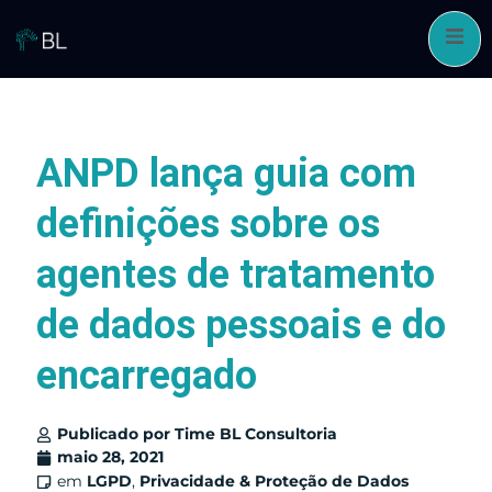
Pular
para
o
conteúdo
ANPD lança guia com
definições sobre os
agentes de tratamento
de dados pessoais e do
encarregado
Publicado por
Time BL Consultoria
maio 28, 2021
em
LGPD
,
Privacidade & Proteção de Dados