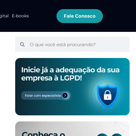
Fale Conosco
gital
E-books