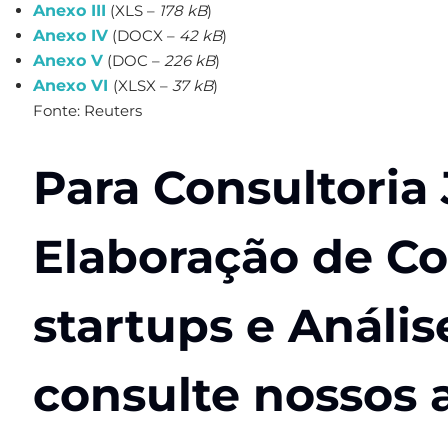
Anexo III
(XLS –
178 kB
)
Anexo IV
(DOCX –
42 kB
)
Anexo V
(DOC –
226 kB
)
Anexo VI
(XLSX –
37 kB
)
Fonte: Reuters
Para Consultoria 
Elaboração de Co
startups e Anális
consulte nossos