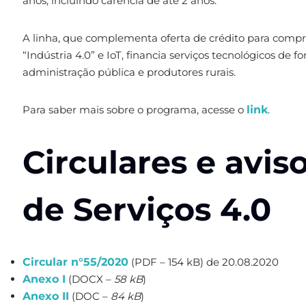
anos, incluindo carência de até 2 anos.
A linha, que complementa oferta de crédito para com
“Indústria 4.0” e IoT, financia serviços tecnológicos 
administração pública e produtores rurais.
Para saber mais sobre o programa, acesse o
link
.
Circulares e avis
de Serviços 4.0
Circular n°55/2020
(PDF – 154 kB) de 20.08.2020
Anexo I
(DOCX –
58 kB
)
Anexo II
(DOC –
84 kB
)