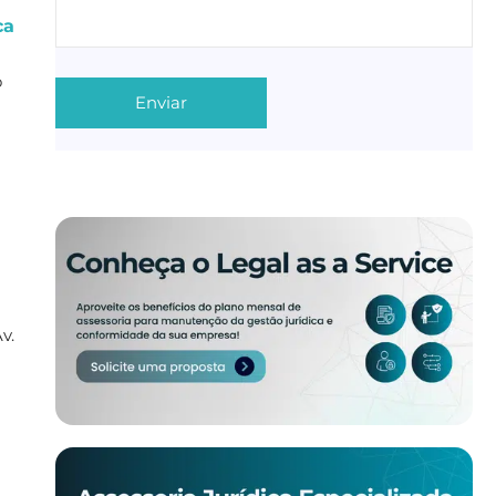
ca
o
Av.