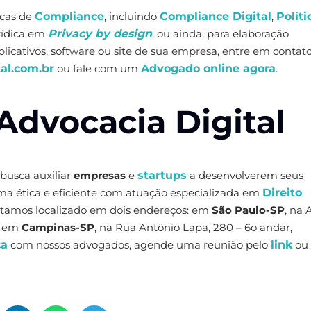
icas de
Compliance
, incluindo
Compliance Digital
,
Políti
urídica em
Privacy by design
, ou ainda, para elaboração
aplicativos, software ou site de sua empresa, entre em contat
al.com.br
ou fale com um
Advogado online agora
.
Advocacia Digital
 busca auxiliar
empresas
e
startups
a desenvolverem seus
rma ética e eficiente com atuação especializada em
Direito
Estamos localizado em dois endereços: em
São Paulo-SP
, na 
 e em
Campinas-SP
, na Rua Antônio Lapa, 280 – 6o andar,
ca
com nossos advogados, agende uma reunião pelo
link
ou