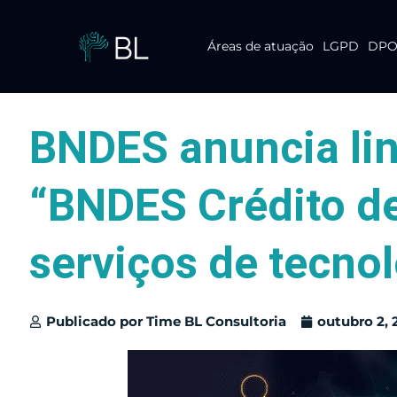
Áreas de atuação
LGPD
DPO 
Pular
para
o
conteúdo
BNDES anuncia lin
“BNDES Crédito de
serviços de tecno
Publicado por
Time BL Consultoria
outubro 2, 