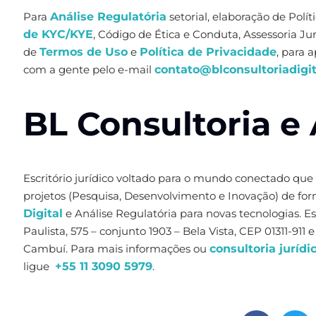
Para
Análise Regulatória
setorial, elaboração de Polít
de KYC/KYE
, Código de Ética e Conduta, Assessoria J
de
Termos de Uso
e
Política de Privacidade
, para 
com a gente pelo e-mail
contato@blconsultoriadigit
BL Consultoria e 
Escritório jurídico voltado para o mundo conectado que
projetos (Pesquisa, Desenvolvimento e Inovação) de fo
Digital
e Análise Regulatória para novas tecnologias. 
Paulista, 575 – conjunto 1903 – Bela Vista, CEP 01311-911
Cambuí. Para mais informações ou
consultoria jurídi
ligue
+55 11 3090 5979
.