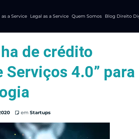
as a Service
Legal as a Service
Quem Somos
Blog Direito Di
ha de crédito
 Serviços 4.0” para
logia
2020
em
Startups