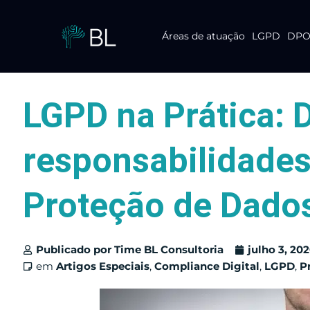
Áreas de atuação
LGPD
DPO 
Pular
para
o
conteúdo
LGPD na Prática: 
responsabilidade
Proteção de Dado
Publicado por
Time BL Consultoria
julho 3, 20
em
Artigos Especiais
,
Compliance Digital
,
LGPD
,
P