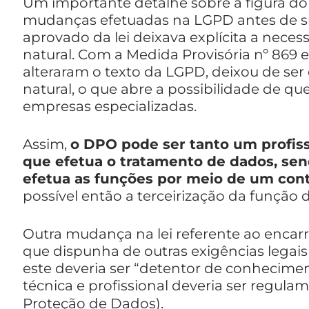
Um importante detalhe sobre a figura do 
mudanças efetuadas na LGPD antes de sua
aprovado da lei deixava explícita a nece
natural. Com a Medida Provisória nº 869 e 
alteraram o texto da LGPD, deixou de ser
natural, o que abre a possibilidade de qu
empresas especializadas.
Assim,
o DPO pode ser tanto um profis
que efetua o tratamento de dados, sen
efetua as funções por meio de um cont
possível então a terceirização da função
Outra mudança na lei referente ao encarr
que dispunha de outras exigências legais
este deveria ser “detentor de conhecimen
técnica e profissional deveria ser regul
Proteção de Dados).