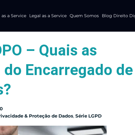
as a Service
Legal as a Service
Quem Somos
Blog Direito Di
DPO – Quais as
s do Encarregado de
s?
20
rivacidade & Proteção de Dados
,
Série LGPD