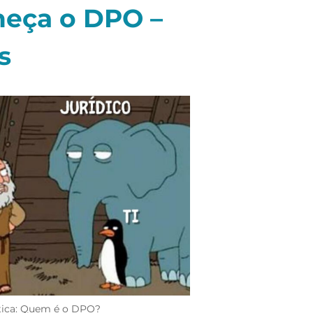
heça o DPO –
s
tica: Quem é o DPO?