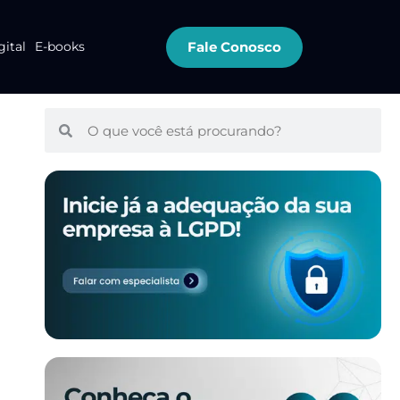
Fale Conosco
gital
E-books