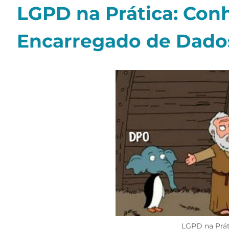
LGPD na Prática: Con
Encarregado de Dado
LGPD na Prá