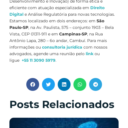
Desenvolvimento e Inovação) de forma ética e
eficiente com atuação especializada em
Direito
Digital
e Análise Regulatória para novas tecnologias.
Estamos localizado em dois endereços: em
São
Paulo-SP
, na Av. Paulista, 575 – conjunto 1903 – Bela
Vista, CEP 01311-911 e em
Campinas-SP
, na Rua
Antônio Lapa, 280 – 6o andar, Cambuí. Para mais
informações ou
consultoria jurídica
com nossos
advogados, agende uma reunião pelo
link
ou
ligue
+55 11 3090 5979
.
Posts Relacionados