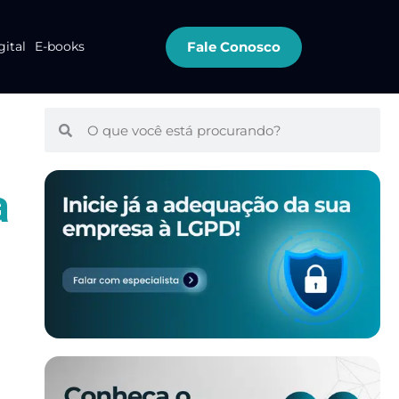
Fale Conosco
gital
E-books
a