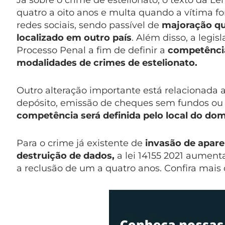
Já sobre o crime de estelionato, o texto da Le
quatro a oito anos e multa quando a vítima f
redes sociais, sendo passível de
majoração qu
localizado em outro país
. Além disso, a legi
Processo Penal a fim de definir a
competência
modalidades de crimes de estelionato.
Outro alteração importante está relacionada a
depósito, emissão de cheques sem fundos ou 
competência será definida pelo local do domi
Para o crime já existente de
invasão de apare
destruição de dados,
a lei 14155 2021 aument
a reclusão de um a quatro anos. Confira mais 