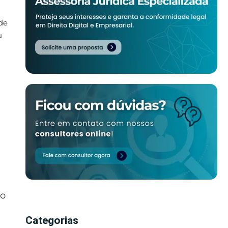
de
u
 o
Categorias