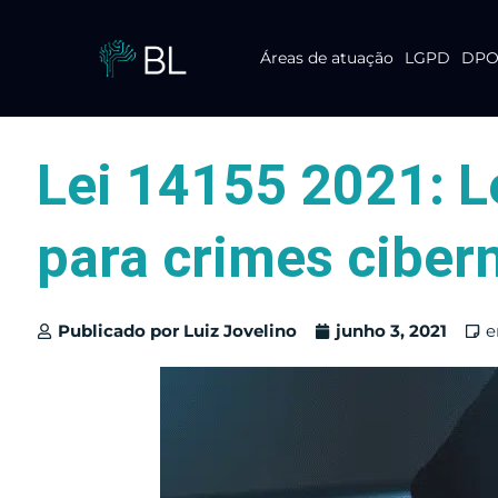
Áreas de atuação
LGPD
DPO 
Pular
para
o
conteúdo
Lei 14155 2021: L
para crimes ciber
Publicado por
Luiz Jovelino
junho 3, 2021