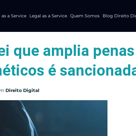
as a Service
Legal as a Service
Quem Somos
Blog Direito Di
ei que amplia penas
néticos é sancionad
em
Direito Digital