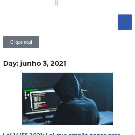
Pular
para
o
conteúdo
Clique aqui
Day: junho 3, 2021