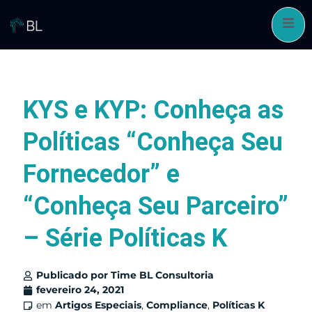
Pular
para
o
conteúdo
KYS e KYP: Conheça as
Políticas “Conheça Seu
Fornecedor” e
“Conheça Seu Parceiro”
– Série Políticas K
Publicado por
Time BL Consultoria
fevereiro 24, 2021
em
Artigos Especiais
,
Compliance
,
Políticas K