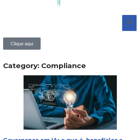
Pular
para
o
conteúdo
Clique aqui
Category: Compliance