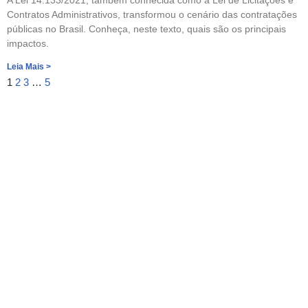
A Lei 14.133/2021, também conhecida como a Lei de Licitações e
Contratos Administrativos, transformou o cenário das contratações
públicas no Brasil. Conheça, neste texto, quais são os principais
impactos.
Leia Mais >
1
2
3
…
5