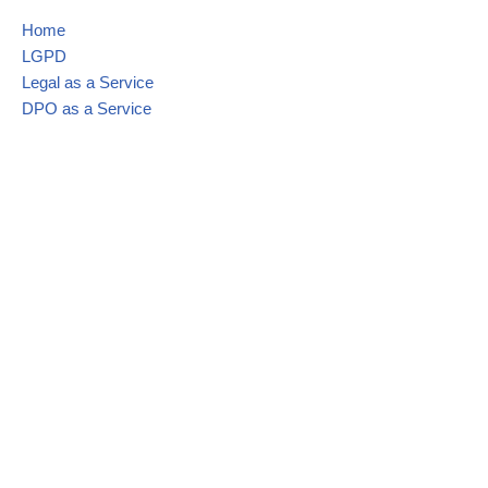
Home
LGPD
Legal as a Service
DPO as a Service
Contato
Mapa do site
Blog
LGPD
Materiais Ricos
Política de Privacidade
©BL Consultoria
. Todos direitos reservados. Desenvolvido