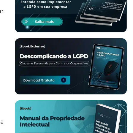
um
 a