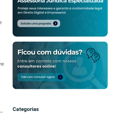
e
ve
Categorias
—,