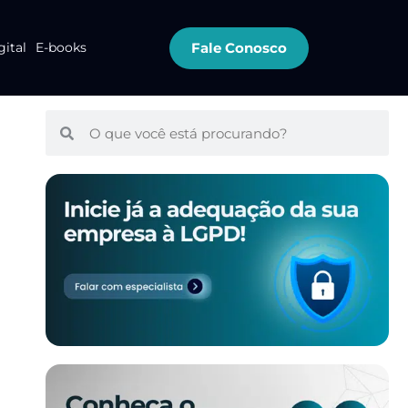
Fale Conosco
gital
E-books