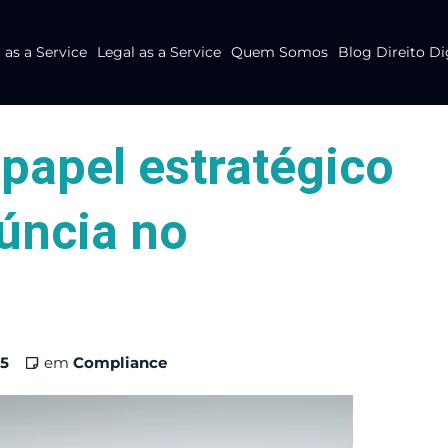
as a Service
Legal as a Service
Quem Somos
Blog Direito Di
 papel estratégico
úncia no
25
em
Compliance