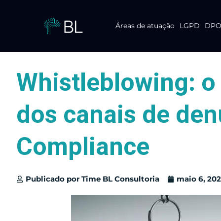
Áreas de atuação
LGPD
DPO 
Pular
para
o
conteúdo
Whistleblowing: o
dos canais de den
Compliance
Publicado por
Time BL Consultoria
maio 6, 20