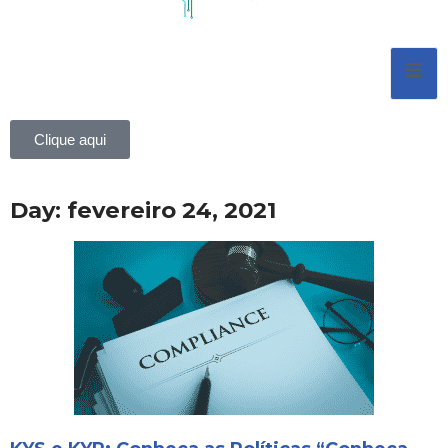
Pular
para
o
conteúdo
Clique aqui
Day: fevereiro 24, 2021