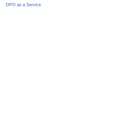
DPO as a Service
Contato
Mapa do site
Blog
LGPD
Materiais Ricos
Política de Privacidade
©BL Consultoria
. Todos direitos reservados. Desenvolvido
por
Hotlabz