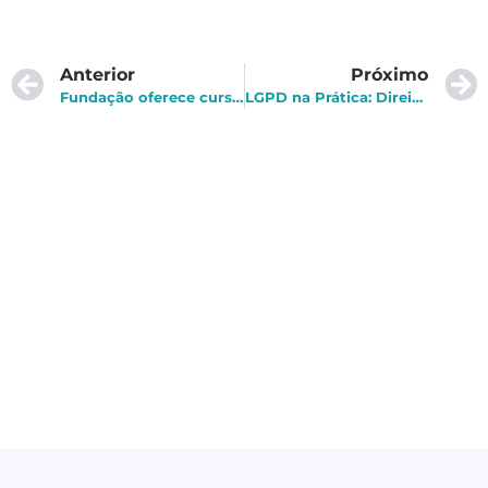
Anterior
Próximo
Fundação oferece curso gratuito de Compliance no Serviço Público
LGPD na Prática: Direitos e Garantias dos titulares de dados pessoais?