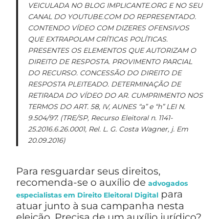
VEICULADA NO BLOG IMPLICANTE.ORG E NO SEU
CANAL DO YOUTUBE.COM DO REPRESENTADO.
CONTENDO VÍDEO COM DIZERES OFENSIVOS
QUE EXTRAPOLAM CRÍTICAS POLÍTICAS.
PRESENTES OS ELEMENTOS QUE AUTORIZAM O
DIREITO DE RESPOSTA. PROVIMENTO PARCIAL
DO RECURSO. CONCESSÃO DO DIREITO DE
RESPOSTA PLEITEADO. DETERMINAÇÃO DE
RETIRADA DO VÍDEO DO AR. CUMPRIMENTO NOS
TERMOS DO ART. 58, IV, AUNES “a” e “h” LEI N.
9.504/97. (TRE/SP, Recurso Eleitoral n. 1141-
25.2016.6.26.0001, Rel. L. G. Costa Wagner, j. Em
20.09.2016)
Para resguardar seus direitos,
recomenda-se o auxílio de
advogados
para
especialistas em Direito Eleitoral Digital
atuar junto à sua campanha nesta
eleição. Precisa de um auxílio jurídico?