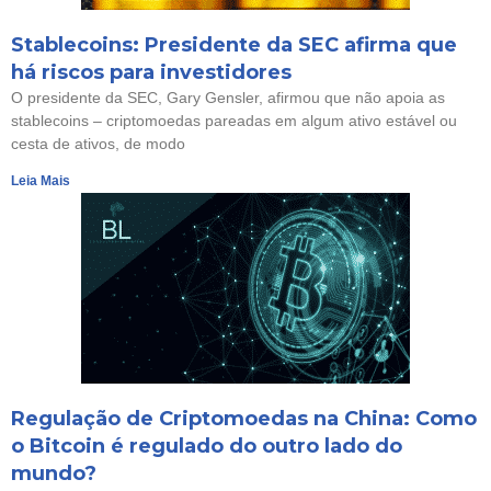
Stablecoins: Presidente da SEC afirma que
há riscos para investidores
O presidente da SEC, Gary Gensler, afirmou que não apoia as
stablecoins – criptomoedas pareadas em algum ativo estável ou
cesta de ativos, de modo
Leia Mais
Regulação de Criptomoedas na China: Como
o Bitcoin é regulado do outro lado do
mundo?