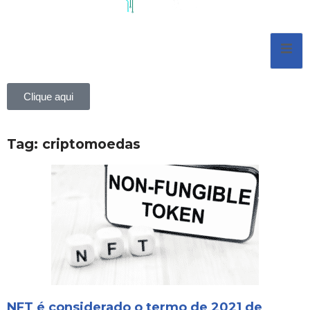
Pular
para
o
conteúdo
Clique aqui
Tag: criptomoedas
NFT é considerado o termo de 2021 de