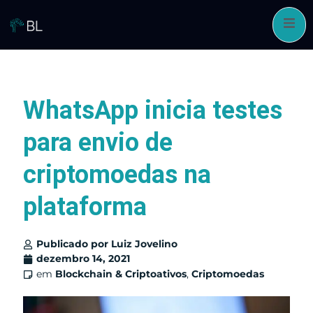
Pular
para
o
conteúdo
WhatsApp inicia testes
para envio de
criptomoedas na
plataforma
Publicado por
Luiz Jovelino
dezembro 14, 2021
em
Blockchain & Criptoativos
,
Criptomoedas