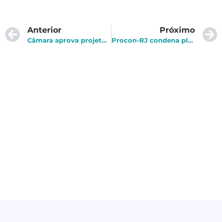
Anterior
Próximo
Câmara aprova projeto de lei que regula criptomoedas no Brasil
Procon-RJ condena plataforma a pagar multa por incidente de dados