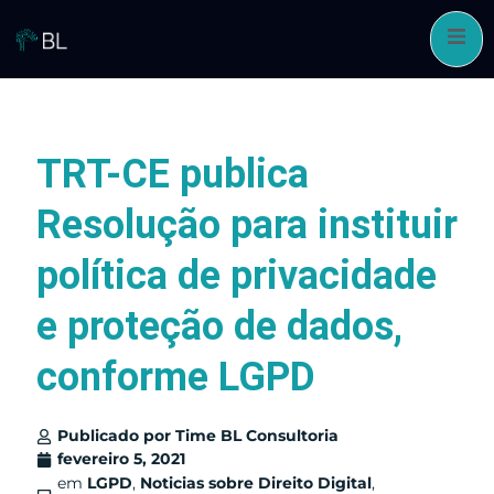
Pular
para
o
conteúdo
TRT-CE publica
Resolução para instituir
política de privacidade
e proteção de dados,
conforme LGPD
Publicado por
Time BL Consultoria
fevereiro 5, 2021
em
LGPD
,
Noticias sobre Direito Digital
,