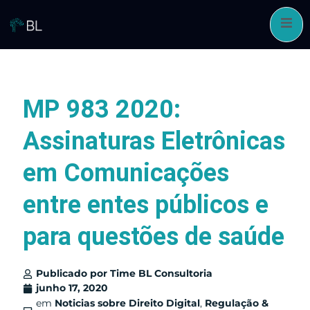
Pular
para
o
conteúdo
MP 983 2020:
Assinaturas Eletrônicas
em Comunicações
entre entes públicos e
para questões de saúde
Publicado por
Time BL Consultoria
junho 17, 2020
em
Noticias sobre Direito Digital
,
Regulação &