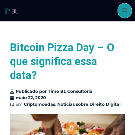
Pular
para
o
conteúdo
Bitcoin Pizza Day – O
que significa essa
data?
Publicado por
Time BL Consultoria
maio 22, 2020
em
Criptomoedas
,
Noticias sobre Direito Digital