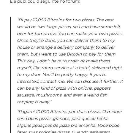
Ele publicou o seguinte no fórum:
“I’ll pay 10,000 Bitcoins for two pizzas. The best
would be two large pizzas, so I can have some left
over for tomorrow. You can make your own pizzas.
Once they’re done, you can deliver them to my
house or arrange a delivery company to deliver
them, but I want to use Bitcoin to pay for them.
This way, I don’t have to order or make them
myself, like room service at a hotel, delivered right
to my door. You’ll be pretty happy. If you’re
interested, contact me. We can discuss it further. It
can be any kind of pizza with onions, peppers,
sausage, mushrooms, and even a weird fish
topping is okay.”
“Pagarei 10.000 Bitcoins por duas pizzas. O melhor
seria duas pizzas grandes, para que eu tenha
alguns pedaçoes de pizza pra amanhã. Você pode
fazer suas próprias pizzas. Quando estiverem