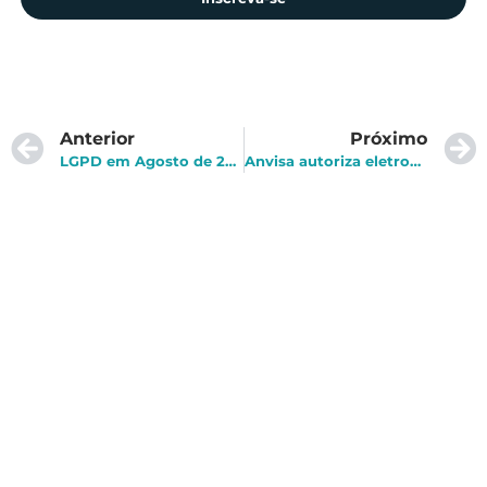
Anterior
Próximo
LGPD em Agosto de 2020: Senado aprova nova data para entrada em vigor da Lei Geral de Proteção de Dados
Anvisa autoriza eletrocardiograma via Apple Watch no Brasil