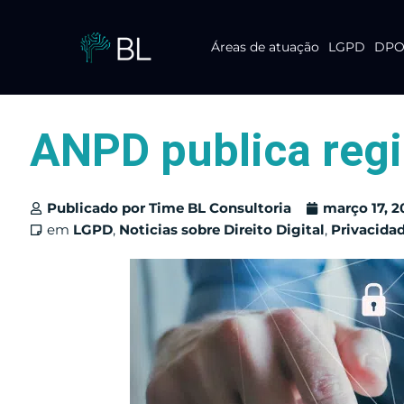
Áreas de atuação
LGPD
DPO 
Pular
para
o
conteúdo
ANPD publica reg
Publicado por
Time BL Consultoria
março 17, 2
em
LGPD
,
Noticias sobre Direito Digital
,
Privacida