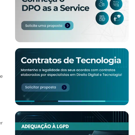
de
er