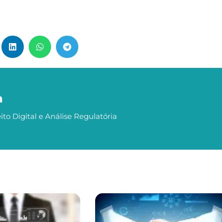
a
ito Digital e Análise Regulatória