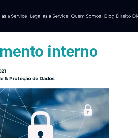
as a Service
Legal as a Service
Quem Somos
Blog Direito Di
imento interno
021
de & Proteção de Dados