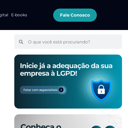
Fale Conosco
gital
E-books