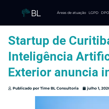
Áreas de atuação
LGPD
DPO 
Pular
para
o
conteúdo
Startup de Curitib
Inteligência Artif
Exterior anuncia 
Publicado por
Time BL Consultoria
julho 1, 202