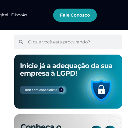
Fale Conosco
gital
E-books