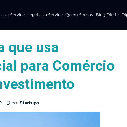
as a Service
Legal as a Service
Quem Somos
Blog Direito Di
a que usa
icial para Comércio
investimento
0
em
Startups