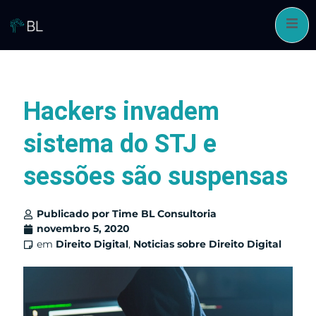
Pular
para
o
conteúdo
Hackers invadem
sistema do STJ e
sessões são suspensas
Publicado por
Time BL Consultoria
novembro 5, 2020
em
Direito Digital
,
Noticias sobre Direito Digital