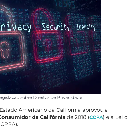
egislação sobre Direitos de Privacidade
 Estado Americano da California aprovou a
onsumidor da Califórnia
de 2018 (
) e a Lei 
CCPA
 (CPRA).