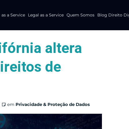
as a Service
Legal as a Service
Quem Somos
Blog Direito Di
fórnia altera
ireitos de
em
Privacidade & Proteção de Dados