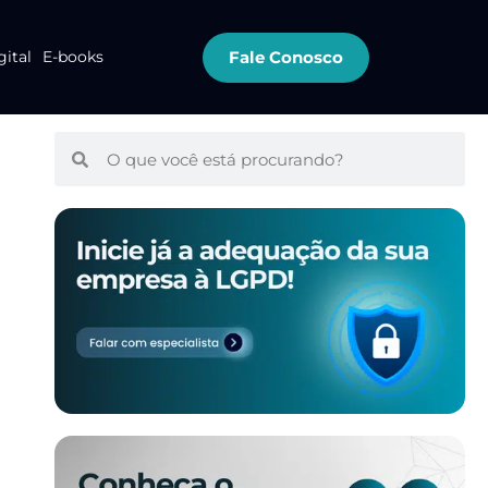
Fale Conosco
gital
E-books