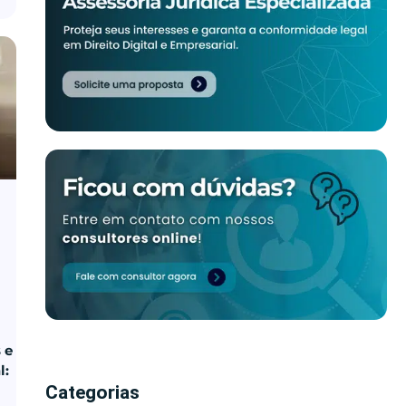
 e
l:
Categorias