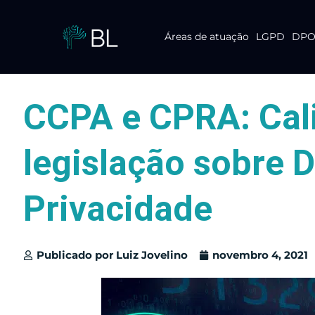
Áreas de atuação
LGPD
DPO 
Pular
para
o
conteúdo
CCPA e CPRA: Cali
legislação sobre D
Privacidade
Publicado por
Luiz Jovelino
novembro 4, 2021