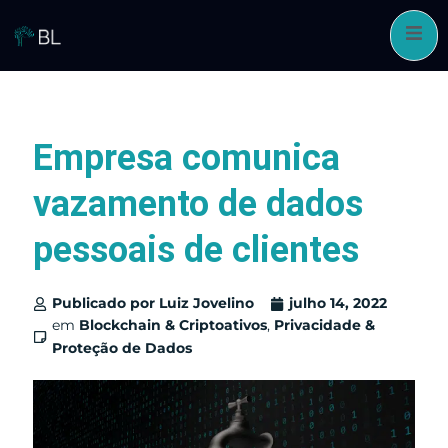
Pular
para
o
conteúdo
Empresa comunica
vazamento de dados
pessoais de clientes
Publicado por
Luiz Jovelino
julho 14, 2022
em
Blockchain & Criptoativos
,
Privacidade &
Proteção de Dados