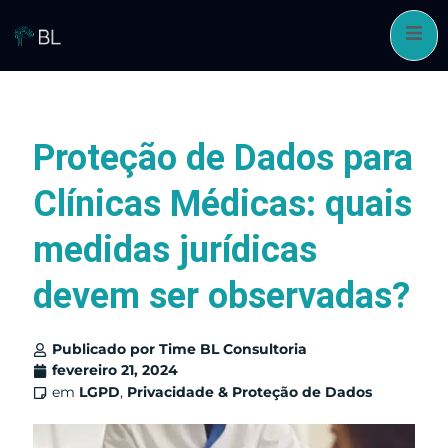
Pular
para
o
conteúdo
Proteção de Dados para
Clínicas Médicas: quais
medidas jurídicas
devem ser observadas?
Publicado por
Time BL Consultoria
fevereiro 21, 2024
em
LGPD
,
Privacidade & Proteção de Dados