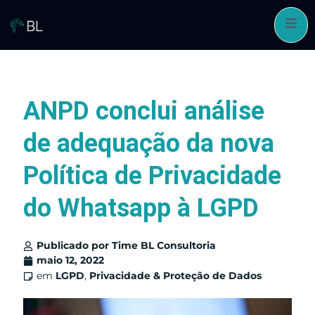
Pular
para
o
conteúdo
ANPD conclui análise
de adequação da nova
Política de Privacidade
do Whatsapp à LGPD
Publicado por
Time BL Consultoria
maio 12, 2022
em
LGPD
,
Privacidade & Proteção de Dados