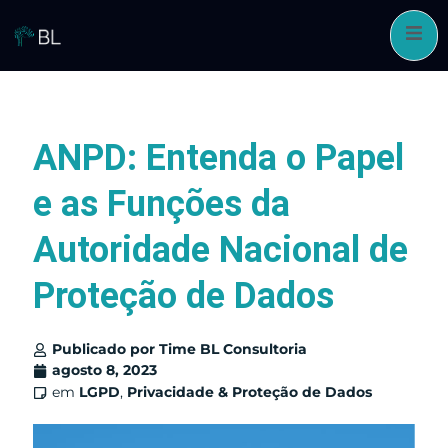
Pular
para
o
conteúdo
ANPD: Entenda o Papel
e as Funções da
Autoridade Nacional de
Proteção de Dados
Publicado por
Time BL Consultoria
agosto 8, 2023
em
LGPD
,
Privacidade & Proteção de Dados