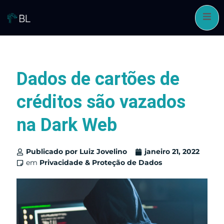
Pular
para
o
conteúdo
Dados de cartões de
créditos são vazados
na Dark Web
Publicado por
Luiz Jovelino
janeiro 21, 2022
em
Privacidade & Proteção de Dados