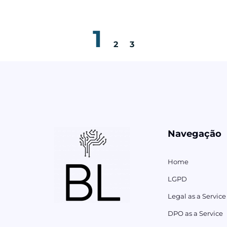
1
2
3
Navegação
Home
LGPD
Legal as a Service
DPO as a Service