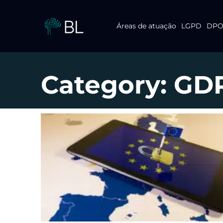
Áreas de atuação
LGPD
DPO 
Pular
para
o
conteúdo
Category: GD