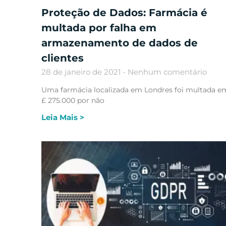
Proteção de Dados: Farmácia é
multada por falha em
armazenamento de dados de
clientes
28 de janeiro de 2021
Nenhum comentário
Uma farmácia localizada em Londres foi multada e
£ 275.000 por não
Leia Mais >