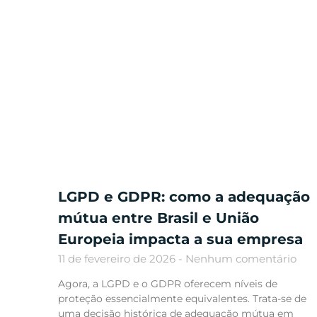
LGPD e GDPR: como a adequação
mútua entre Brasil e União
Europeia impacta a sua empresa
11 de fevereiro de 2026
Nenhum comentário
Agora, a LGPD e o GDPR oferecem níveis de
proteção essencialmente equivalentes. Trata-se de
uma decisão histórica de adequação mútua em