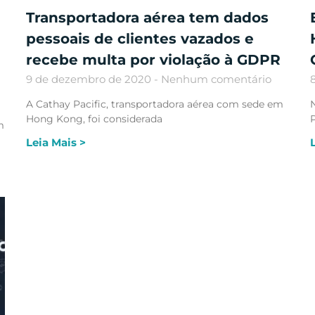
Transportadora aérea tem dados
pessoais de clientes vazados e
recebe multa por violação à GDPR
9 de dezembro de 2020
Nenhum comentário
A Cathay Pacific, transportadora aérea com sede em
Hong Kong, foi considerada
m
Leia Mais >