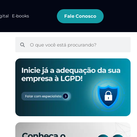
Fale Conosco
gital
E-books