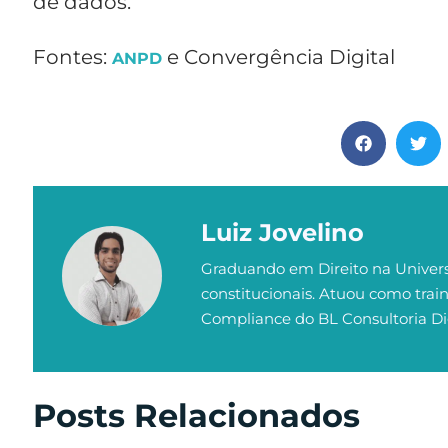
de dados.
Fontes:
e Convergência Digital
ANPD
Luiz Jovelino
Graduando em Direito na Univers
constitucionais. Atuou como trai
Compliance do BL Consultoria Dig
Posts Relacionados