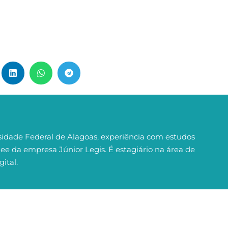
idade Federal de Alagoas, experiência com estudos
nee da empresa Júnior Legis. É estagiário na área de
ital.