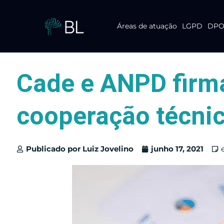
Áreas de atuação
LGPD
DPO 
Pular
para
o
conteúdo
Cade e ANPD firm
cooperação técni
Publicado por
Luiz Jovelino
junho 17, 2021