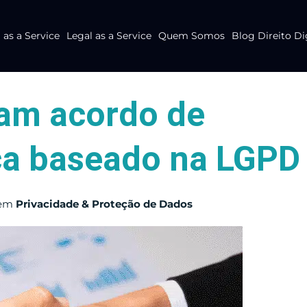
as a Service
Legal as a Service
Quem Somos
Blog Direito Di
am acordo de
ca baseado na LGPD
em
Privacidade & Proteção de Dados