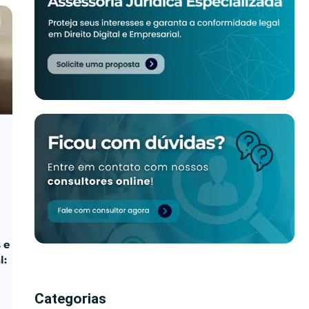
 e
l:
Categorias