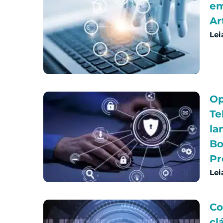
em
Art
Lei
Op
Te
la
Bo
Pr
Lei
Co
cl