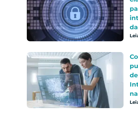
pa
in
da
Lei
Co
pu
de
In
na
Lei