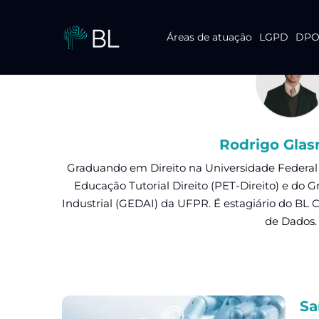
Áreas de atuação
LGPD
DPO 
Pular
para
o
conteúdo
Rodrigo Gla
Graduando em Direito na Universidade Federa
Educação Tutorial Direito (PET-Direito) e do G
Industrial (GEDAI) da UFPR. É estagiário do BL C
de Dados.
Sa