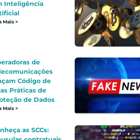
 Inteligência
ificial
a Mais >
eradoras de
lecomunicações
nçam Código de
as Práticas de
oteção de Dados
a Mais >
nheça as SCCs:
áusulas contratuais