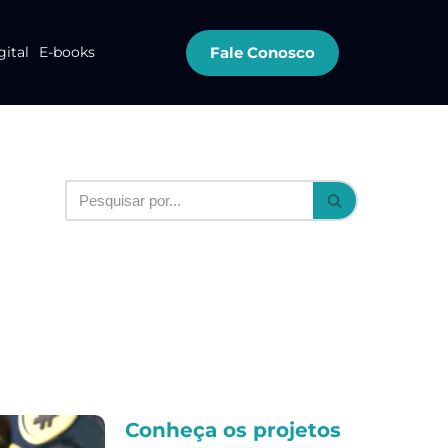
Fale Conosco
gital
E-books
Conheça os projetos