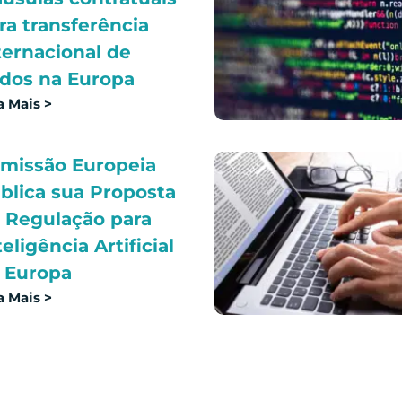
ra transferência
ternacional de
dos na Europa
a Mais >
missão Europeia
blica sua Proposta
 Regulação para
teligência Artificial
 Europa
a Mais >