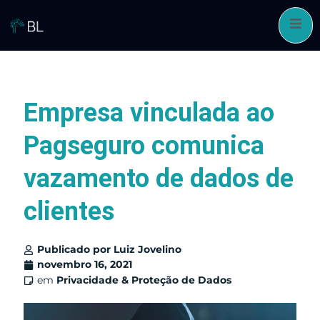
Pular
para
o
conteúdo
Empresa vinculada ao
Pagseguro comunica
vazamento de dados de
clientes
Publicado por
Luiz Jovelino
novembro 16, 2021
em
Privacidade & Proteção de Dados