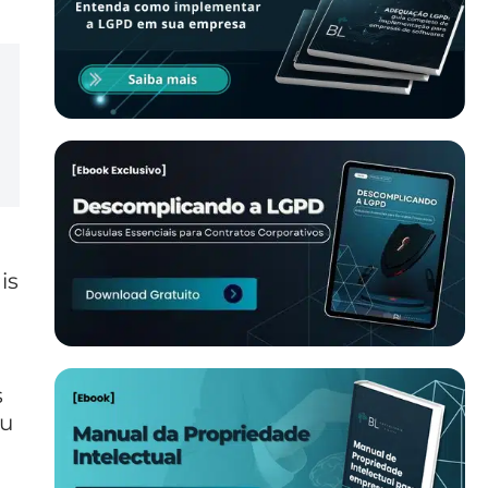
is
s
ou