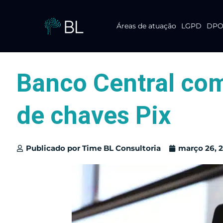
Áreas de atuação
LGPD
DPO 
Pular
para
o
conteúdo
Banco Central co
de chaves Pix
Publicado por
Time BL Consultoria
março 26, 