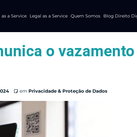
as a Service
Legal as a Service
Quem Somos
Blog Direito Di
munica o vazamento
2024
em
Privacidade & Proteção de Dados