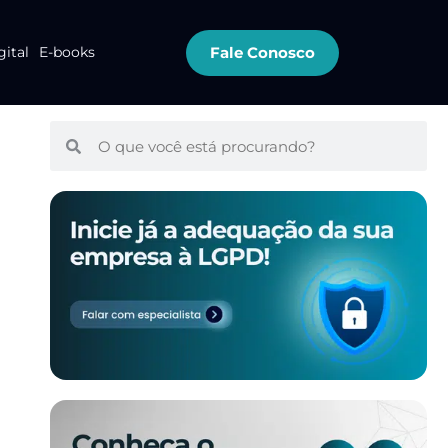
Fale Conosco
gital
E-books