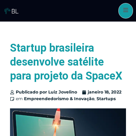
Pular
para
o
conteúdo
Startup brasileira
desenvolve satélite
para projeto da SpaceX
Publicado por
Luiz Jovelino
janeiro 18, 2022
em
Empreendedorismo & Inovação
,
Startups