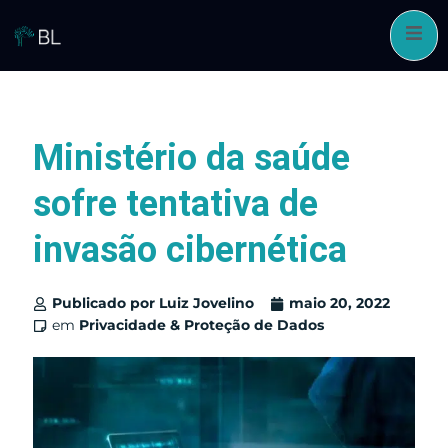
Pular
para
o
conteúdo
Ministério da saúde
sofre tentativa de
invasão cibernética
Publicado por
Luiz Jovelino
maio 20, 2022
em
Privacidade & Proteção de Dados