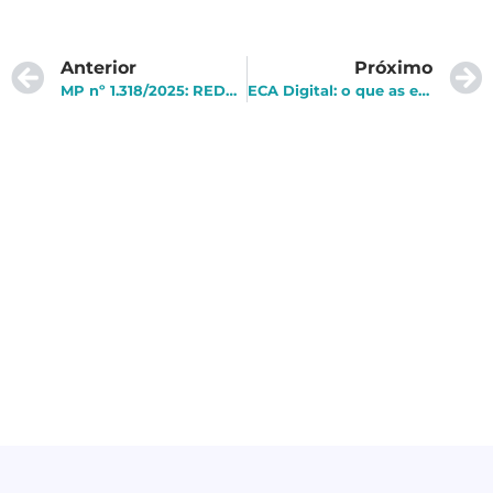
Anterior
Próximo
MP nº 1.318/2025: REDATA cria incentivos fiscais para datacenters e exportação de serviços de TI
ECA Digital: o que as empresas precisam saber sobre o novo marco de proteção de crianças e adolescentes na internet