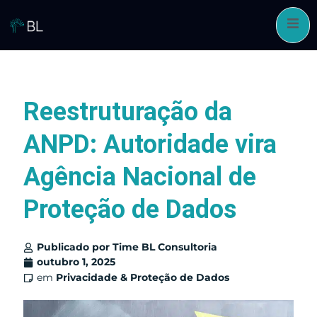
Pular
para
o
conteúdo
Reestruturação da
ANPD: Autoridade vira
Agência Nacional de
Proteção de Dados
Publicado por
Time BL Consultoria
outubro 1, 2025
em
Privacidade & Proteção de Dados