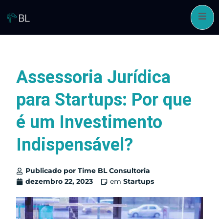
Pular
para
o
conteúdo
Assessoria Jurídica
para Startups: Por que
é um Investimento
Indispensável?
Publicado por
Time BL Consultoria
dezembro 22, 2023
em
Startups