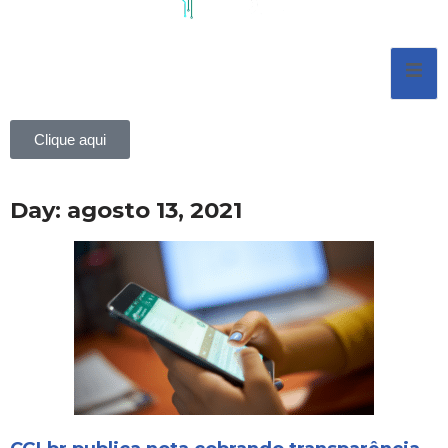
Pular
para
o
conteúdo
Clique aqui
Day: agosto 13, 2021