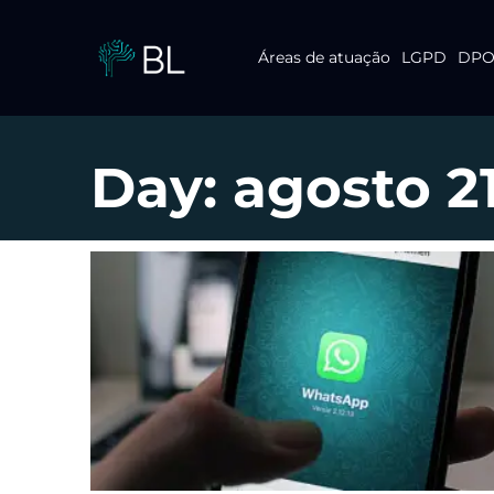
Áreas de atuação
LGPD
DPO 
Pular
para
o
conteúdo
Day: agosto 2