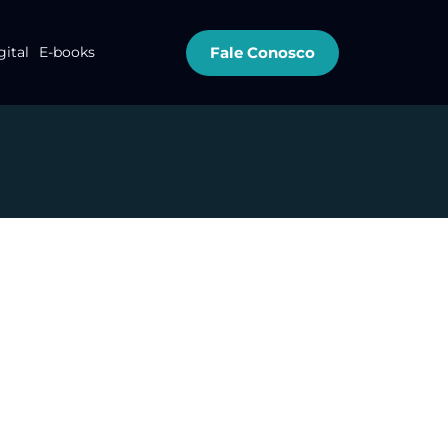
Fale Conosco
gital
E-books