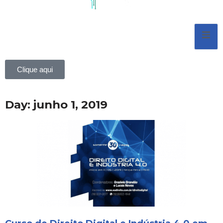
Pular
para
o
conteúdo
Clique aqui
Day: junho 1, 2019