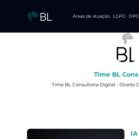
Áreas de atuação
LGPD
DPO 
Pular
para
o
conteúdo
Time BL Consu
Time BL Consultoria Digital - Direito 
IA