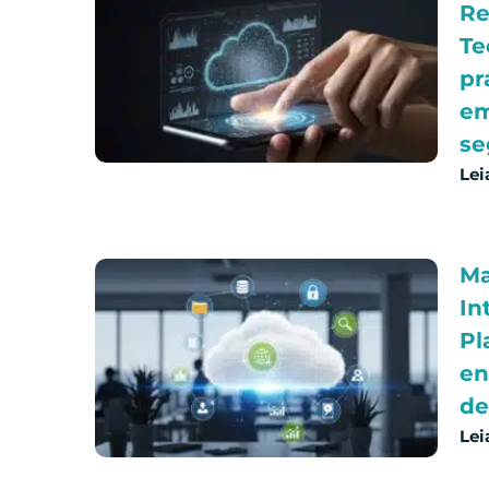
Re
Te
pr
em
se
Lei
Ma
In
Pl
en
de
Lei