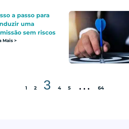
sso a passo para
nduzir uma
missão sem riscos
a Mais >
3
…
1
2
4
5
64