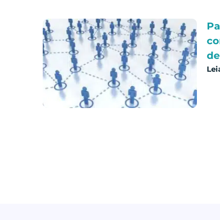
Pa
co
de
Lei