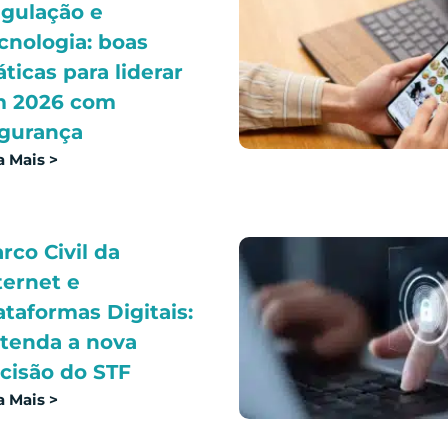
gulação e
cnologia: boas
áticas para liderar
 2026 com
gurança
a Mais >
rco Civil da
ternet e
ataformas Digitais:
tenda a nova
cisão do STF
a Mais >