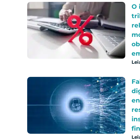
O 
tr
re
mo
ob
em
Lei
Fa
di
en
re
in
fi
Lei