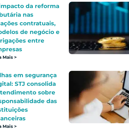
impacto da reforma
ibutária nas
lações contratuais,
delos de negócio e
rigações entre
presas
a Mais >
lhas em segurança
gital: STJ consolida
tendimento sobre
sponsabilidade das
stituições
nanceiras
a Mais >