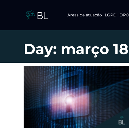
Áreas de atuação
LGPD
DPO 
Pular
para
o
conteúdo
Day: março 18