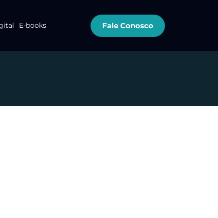
Fale Conosco
gital
E-books