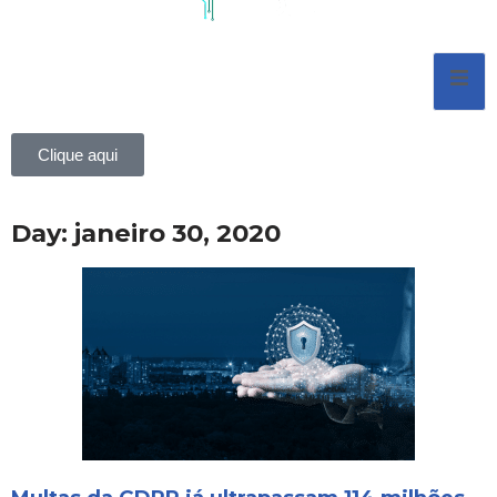
Pular
para
o
conteúdo
Clique aqui
Day: janeiro 30, 2020