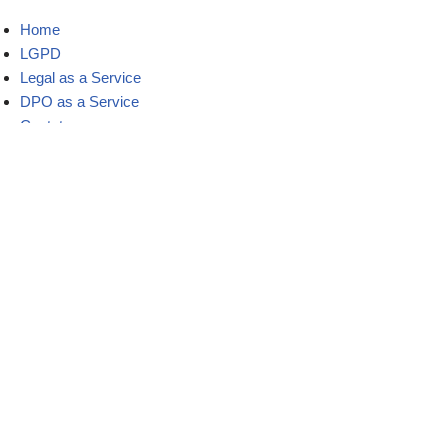
Home
LGPD
Legal as a Service
DPO as a Service
Contato
Mapa do site
Blog
LGPD
Materiais Ricos
Política de Privacidade
©BL Consultoria
. Todos direitos reservados. Desenvolvido