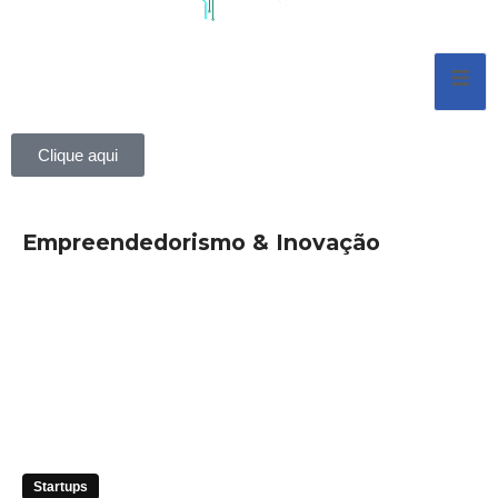
Pular
para
o
conteúdo
Clique aqui
Empreendedorismo & Inovação
Startups