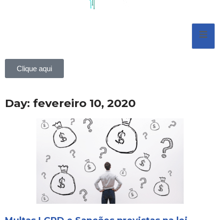
Pular
para
o
conteúdo
Clique aqui
Day: fevereiro 10, 2020